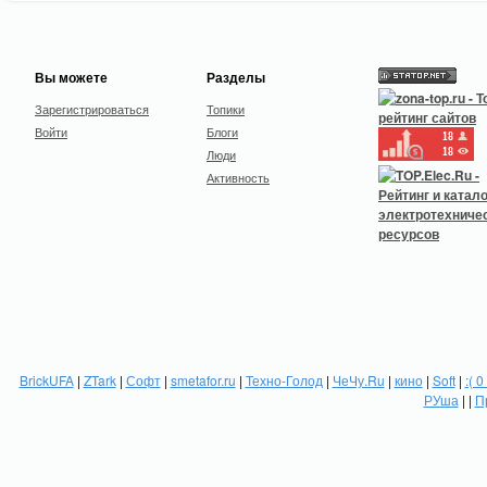
Вы можете
Разделы
Зарегистрироваться
Топики
Войти
Блоги
Люди
Активность
BrickUFA
|
ZTark
|
Софт
|
smetafor.ru
|
Техно-Голод
|
ЧеЧу.Ru
|
кино
|
Soft
|
:( 0
РУша
| |
П