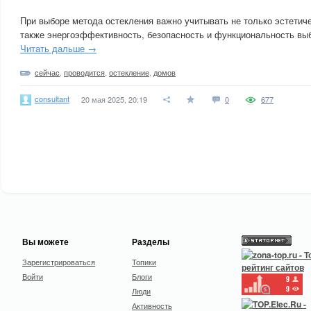
При выборе метода остекления важно учитывать не только эстетиче
также энергоэффективность, безопасность и функциональность выб
Читать дальше →
сейчас
,
проводится
,
остекление
,
домов
consultant
20 мая 2025, 20:19
0
677
Вы можете
Разделы
Зарегистрироваться
Топики
Войти
Блоги
Люди
Активность