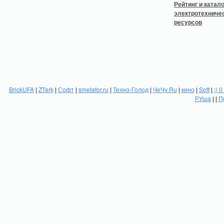
BrickUFA
|
ZTark
|
Софт
|
smetafor.ru
|
Техно-Голод
|
ЧеЧу.Ru
|
кино
|
Soft
|
:( 0
РУша
| |
П