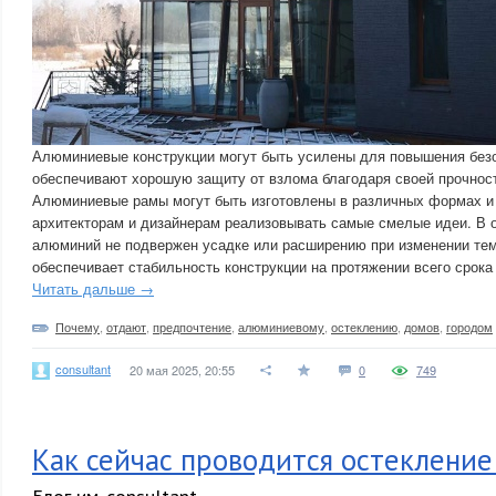
Алюминиевые конструкции могут быть усилены для повышения безо
обеспечивают хорошую защиту от взлома благодаря своей прочнос
Алюминиевые рамы могут быть изготовлены в различных формах и 
архитекторам и дизайнерам реализовывать самые смелые идеи. В о
алюминий не подвержен усадке или расширению при изменении тем
обеспечивает стабильность конструкции на протяжении всего срока
Читать дальше →
Почему
,
отдают
,
предпочтение
,
алюминиевому
,
остеклению
,
домов
,
городом
consultant
20 мая 2025, 20:55
0
749
Как сейчас проводится остекление