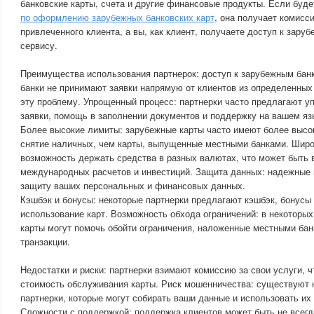
банковские карты, счета и другие финансовые продукты. Если буд
по оформлению зарубежных банковских карт
, она получает комисс
привлеченного клиента, а вы, как клиент, получаете доступ к зару
сервису.
Преимущества использования партнерок: доступ к зарубежным бан
банки не принимают заявки напрямую от клиентов из определенных
эту проблему. Упрощенный процесс: партнерки часто предлагают 
заявки, помощь в заполнении документов и поддержку на вашем яз
Более высокие лимиты: зарубежные карты часто имеют более высок
снятие наличных, чем карты, выпущенные местными банками. Широ
возможность держать средства в разных валютах, что может быть 
международных расчетов и инвестиций. Защита данных: надежные 
защиту ваших персональных и финансовых данных.
Кэшбэк и бонусы: некоторые партнерки предлагают кэшбэк, бонусы 
использование карт. Возможность обхода ограничений: в некоторых
карты могут помочь обойти ограничения, наложенные местными ба
транзакции.
Недостатки и риски: партнерки взимают комиссию за свои услуги, 
стоимость обслуживания карты. Риск мошенничества: существуют
партнерки, которые могут собирать ваши данные и использовать их
Сложности с поддержкой: поддержка клиентов может быть не всегд