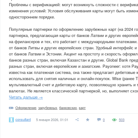
Проблемы с верификацией: могут возникнуть сложности с верифика
изменения условий: Условия обслуживания карты могут быть измен
одностороннем порядке.
Популярные партнерки по оформлению зарубежных карт (на 2024 г
партнерка, предлагающая карты от банков Латвии и других европей
на фрилансеров и тех, кто работает с международными платежами.
от банков Литвы и других европейских стран. Удобный интерфейс и
от банков Латвии и Эстонии. Акцент на простоту и скорость оформле
банков разных стран, включая Казахстан и другие. Global Bank пре
разных стран, включая европейские и азиатские. Payoneer: хотя Pa
известна как платежная система, она также предлагает дебетовые 
использовать для снятия наличных и онлайн-покупок. Wise (ранее T
мультивалютный счет и дебетовую карту, позволяющую хранить и т
валютах. Не является классической партнеркой, но, выполняет схо
Читать дальше →
Оформление
,
зарубежных
,
банковских
,
карт
consultant
5 января 2026, 01:01
0
503