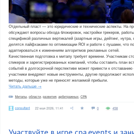
Отдельный пласт — это юридические и технические аспекты. На п
обсуждают вопросы обхода блокировок, настройки трекеров, работ
спецификой различных вертикалей (азартные игры, дейтинг, нутра,
делятся лайфхаками по оптимизации ROI и работе с пушами, что п
адаптироваться к изменениям алгоритмов рекламных сетей.
Качественная подготовка к митапу требует времени. Участникам сто
спикеров и зарегистрированных компаний, чтобы составить план вс
событий в долгосрочной перспективе может привести к отставанию 
участники внедряют новые инструменты, другие продолжают испол
методы, которые уже не приносят желаемой прибыли.
Читать дальше →
Митапы
,
области
,
развития
,
арбитражных
,
CPA
consultant
22 мая 2026, 11:41
0
458
Участвуйте в игре cpa.events и за