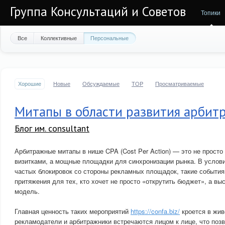
Группа Консультаций и Советов
Топики
Все
Коллективные
Персональные
Хорошие
Новые
Обсуждаемые
TOP
Просматриваемые
Митапы в области развития арбит
Блог им. consultant
Арбитражные митапы в нише CPA (Cost Per Action) — это не просто
визитками, а мощные площадки для синхронизации рынка. В услови
частых блокировок со стороны рекламных площадок, такие события
притяжения для тех, кто хочет не просто «открутить бюджет», а вы
модель.
Главная ценность таких мероприятий
https://confa.biz/
кроется в жив
рекламодатели и арбитражники встречаются лицом к лице, что поз