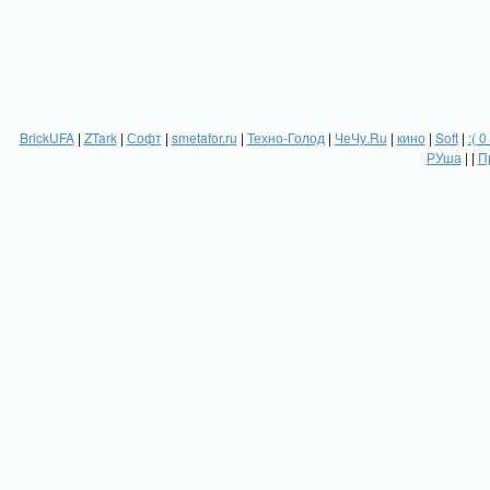
BrickUFA
|
ZTark
|
Софт
|
smetafor.ru
|
Техно-Голод
|
ЧеЧу.Ru
|
кино
|
Soft
|
:( 0
РУша
| |
П