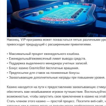
Наконец, VIP-программа может похвастаться пятью различными уро
превосходит предыдущий с расширенными привилегиями.
• Максимальный процент еженедельного кэшбэка.
• Еженедельный/ежемесячный лимит вывода средств.
• Поддержка выделенного менеджера учетных записей.
• Бонус казино CosmicSlot бесплатные вращения.
• Предпосылки для ставок на пониженные бонусы.
• Захватывающие дополнительные награды при повышении уровня.
Казино находится на пути к предоставлению захватывающих стиму
обеспечить вам незабываемое игровое путешествие. Воспользуйтес
возможностью, чтобы запустить свое приключение в казино на это
Стать членом этого казино — простой процесс. Посетите веб-сайт, 
странице или в строке меню на видном месте отображается опция 