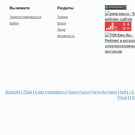
Вы можете
Разделы
Зарегистрироваться
Топики
Войти
Блоги
Люди
Активность
BrickUFA
|
ZTark
|
Софт
|
smetafor.ru
|
Техно-Голод
|
ЧеЧу.Ru
|
кино
|
Soft
|
:( 0
РУша
| |
П