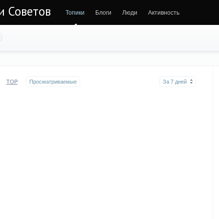
и Советов
Топики
Блоги
Люди
Активность
TOP
Просматриваемые
За 7 дней