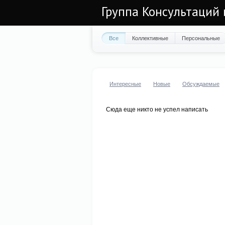
Группа Консультаций 
Все
Коллективные
Персональные
Интересные
Новые
Обсуждаемые
Сюда еще никто не успел написать