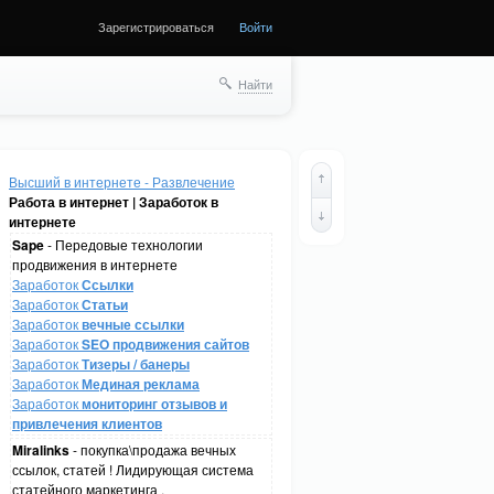
Зарегистрироваться
Войти
Найти
Высший в интернете - Развлечение
Работа в интернет | Заработок в
интернете
Sape
- Передовые технологии
продвижения в интернете
Заработок
Ссылки
Заработок
Статьи
Заработок
вечные ссылки
Заработок
SEO продвижения сайтов
Заработок
Тизеры / банеры
Заработок
Мединая реклама
Заработок
мониторинг отзывов и
привлечения клиентов
Miralinks
- покупка\продажа вечных
ссылок, статей ! Лидирующая система
статейного маркетинга .