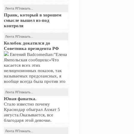
Лента ЯПлакалъ...
Пранк, который в хорошем
смысле вышел из-под
контроля
Лента ЯПлакалъ...
Колобок докатился до
Советника президента РФ
Евгений Badcomedian:"Елена
Ямпольская сообщила:«Что
касается всех этих
нелицензионных показов, так
называемых предсеансных, я
вообще всегда была против это
Лента ЯПлакалъ...
Юная фанатка.
Стало известно почему
Краснодар обыграл Ахмат 5
августа.Оказывается, все
благодаря этой девочке.
Лента ЯПлакалъ...