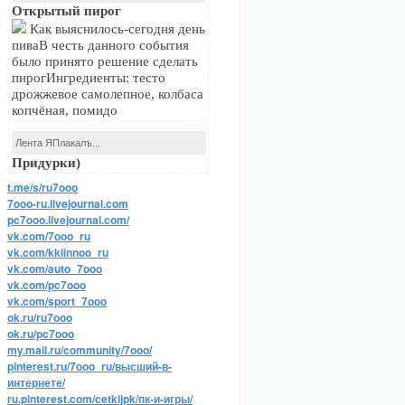
Открытый пирог
Как выяснилось-сегодня день
пиваВ честь данного события
было принято решение сделать
пирогИнгредиенты: тесто
дрожжевое самолепное, колбаса
копчёная, помидо
Лента ЯПлакалъ...
Придурки)
t.me/s/ru7ooo
7ooo-ru.livejournal.com
pc7ooo.livejournal.com/
vk.com/7ooo_ru
vk.com/kkiinnoo_ru
vk.com/auto_7ooo
vk.com/pc7ooo
vk.com/sport_7ooo
ok.ru/ru7ooo
ok.ru/pc7ooo
my.mail.ru/community/7ooo/
pinterest.ru/7ooo_ru/высший-в-
интернете/
ru.pinterest.com/cetkijpk/пк-и-игры/