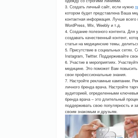
одежду со строгими линиями.
3. Создать личный сайт, если нужно
п
котором будет представлена Ваша мед
контактная информация. Лучше всего 
WordPress, Wix, Weebly и т.д.
4. Создание полезного контента. Для
создавать качественный контент, кот
статьи на медицинские темы, делитьс
5. Присутствие в социальных сетях. С
Instagram, Twitter. Поддерживайте св
6. Участие в мероприятиях. Участвуй
медицине. Это поможет Вам повысить 
свои профессиональные знания.
7. Настройте рекламные кампании. Р
личного бренда врача. Настройте тар
аудиторией, определенными ключевым
бренда врача – это длительный проце
поддерживать свою популярность и за
своим знакомым и друзьям.