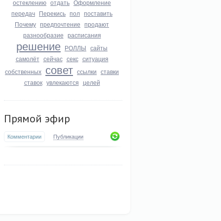
остеклению
отдать
Оформление
передач
Перекись
пол
поставить
Почему
предпочтение
продают
разнообразие
расписания
решение
РОЛЛЫ
сайты
самолёт
сейчас
секс
ситуация
совет
собственных
ссылки
ставки
ставок
увлекаются
целей
Прямой эфир
Комментарии
Публикации