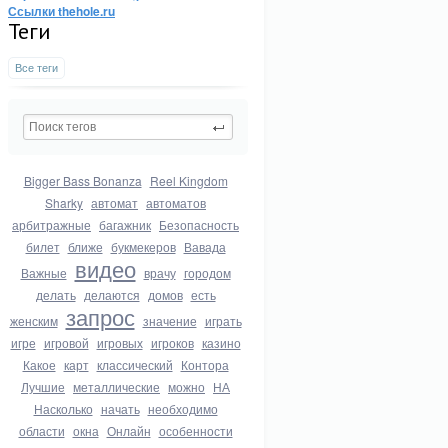
Ссылки thehole.ru
Теги
Все теги
Bigger Bass Bonanza
Reel Kingdom
Sharky
автомат
автоматов
арбитражные
багажник
Безопасность
билет
ближе
букмекеров
Вавада
видео
Важные
врачу
городом
делать
делаются
домов
есть
запрос
женским
значение
играть
игре
игровой
игровых
игроков
казино
Какое
карт
классический
Контора
Лучшие
металлические
можно
НА
Насколько
начать
необходимо
области
окна
Онлайн
особенности